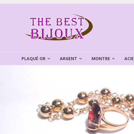
Aller
au
THEBEST
contenu
BIJOUX
VENTE
BIJOUX
FANTAISIE
PLAQUÉ OR
ARGENT
MONTRE
ACIE