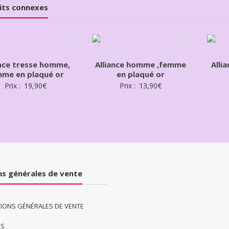
its connexes
ance tresse homme,
Alliance homme ,femme
Alli
me en plaqué or
en plaqué or
Prix :
19,90
€
Prix :
13,90
€
ns générales de vente
IONS GÉNÉRALES DE VENTE
ES