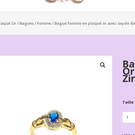
laqué Or
/
Bagues
/
Femme
/ Bague femme en plaqué or avec oxyde de
Ba
Or
Zi
Taille
Quanti