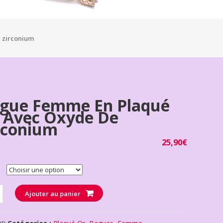
 zirconium
gue Femme En Plaqué
 Avec Oxyde De
rconium
25,90
€
té
Ajouter au panier