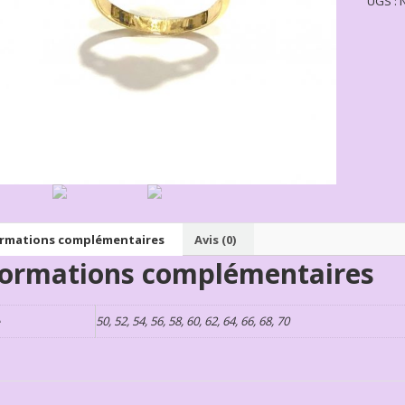
UGS :
ormations complémentaires
Avis (0)
formations complémentaires
e
50, 52, 54, 56, 58, 60, 62, 64, 66, 68, 70