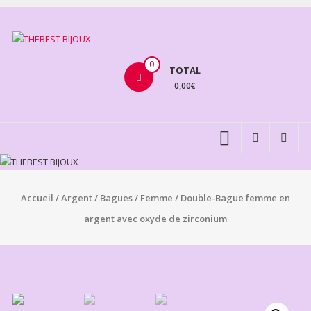
Aller
au
THEBEST
contenu
BIJOUX
0
TOTAL
0,00€
VENTE
BIJOUX
FANTAISIE
Accueil
/
Argent
/
Bagues
/
Femme
/ Double-Bague femme en
argent avec oxyde de zirconium