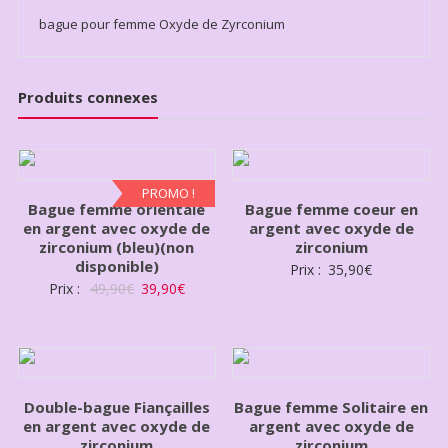
bague pour femme Oxyde de Zyrconium
Produits connexes
PROMO !
Bague femme orientale
Bague femme coeur en
en argent avec oxyde de
argent avec oxyde de
zirconium (bleu)(non
zirconium
disponible)
Prix :
35,90
€
Prix :
49,90
€
39,90
€
Double-bague Fiançailles
Bague femme Solitaire en
en argent avec oxyde de
argent avec oxyde de
zirconium
zirconium