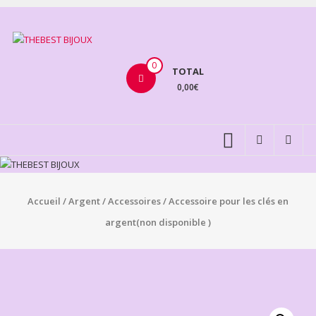
Aller
au
THEBEST
contenu
BIJOUX
0
TOTAL
0,00€
VENTE
BIJOUX
FANTAISIE
Accueil
/
Argent
/
Accessoires
/ Accessoire pour les clés en
argent(non disponible )