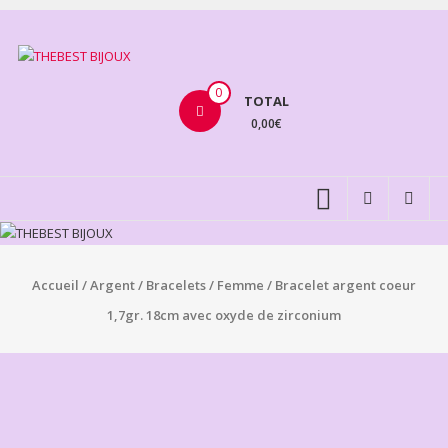
Aller
au
THEBEST
contenu
BIJOUX
0
TOTAL
0,00€
VENTE
BIJOUX
FANTAISIE
Accueil
/
Argent
/
Bracelets
/
Femme
/ Bracelet argent coeur
1,7gr. 18cm avec oxyde de zirconium