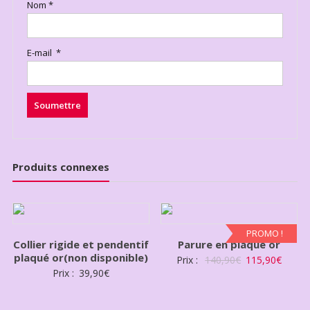
Nom
*
E-mail
*
Produits connexes
PROMO !
Collier rigide et pendentif
Parure en plaqué or
plaqué or(non disponible)
Prix :
140,90
€
115,90
€
Prix :
39,90
€