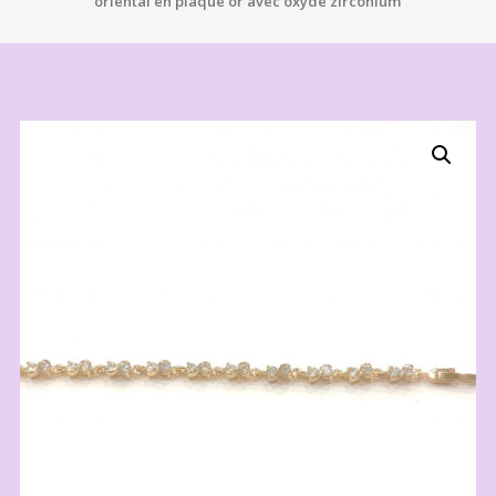
oriental en plaqué or avec oxyde zirconium