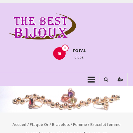
Aller
au
THEBE
contenu
BIJOU
VENTE
BIJOUX
0
TOTAL
FANTAISIE
0,00€
Accueil
/
Plaqué Or
/
Bracelets
/
Femme
/ Bracelet femme