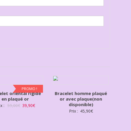
PROMO !
elet oriental rigide
Bracelet homme plaqué
en plaqué or
or avec plaque(non
disponible)
ix :
59,00
€
39,90
€
Prix :
45,90
€