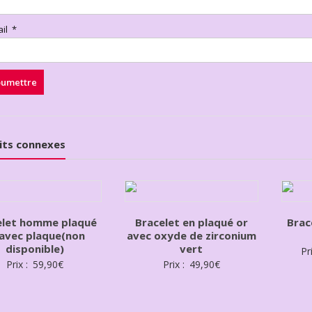
ail
*
its connexes
elet homme plaqué
Bracelet en plaqué or
Brac
 avec plaque(non
avec oxyde de zirconium
disponible)
vert
Pr
Prix :
59,90
€
Prix :
49,90
€