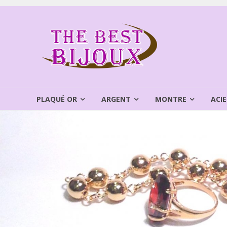
Aller
au
THEBEST
contenu
BIJOUX
VENTE
BIJOUX
FANTAISIE
PLAQUÉ OR
ARGENT
MONTRE
ACIE