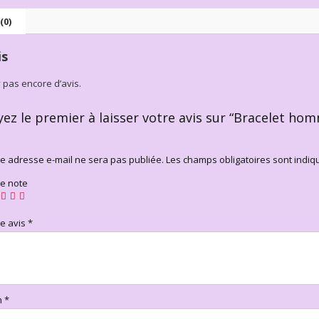
(0)
is
’y pas encore d’avis.
yez le premier à laisser votre avis sur “Bracelet h
e adresse e-mail ne sera pas publiée.
Les champs obligatoires sont indi
re note
re avis
*
m
*