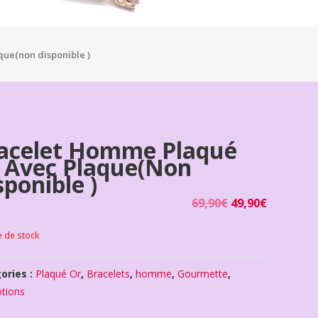
ue(non disponible )
acelet Homme Plaqué
 Avec Plaque(non
sponible )
69,90
€
49,90
€
e de stock
ories :
Plaqué Or
,
Bracelets
,
homme
,
Gourmette
,
tions