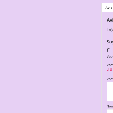
Avis 
Av
Il n
So
)”
Votr
Vot
Vot
No