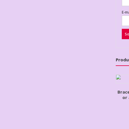
E-m
Produ
Brac
or