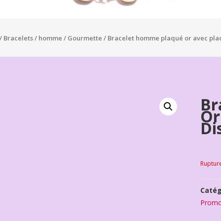
/
Bracelets
/
homme
/
Gourmette
/ Bracelet homme plaqué or avec plaq
Br
Or
Di
Ruptur
Catég
Promo