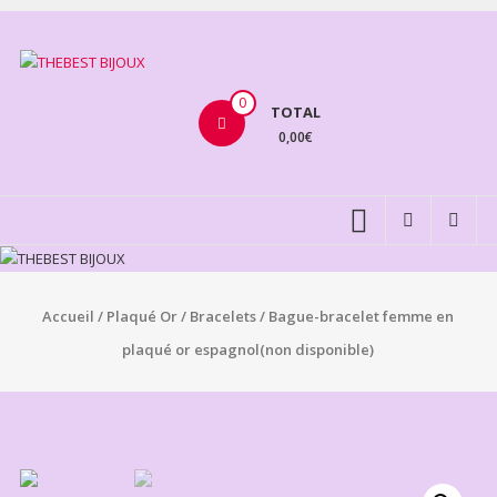
Aller
au
THEBEST
contenu
BIJOUX
0
TOTAL
0,00€
VENTE
BIJOUX
FANTAISIE
Accueil
/
Plaqué Or
/
Bracelets
/ Bague-bracelet femme en
plaqué or espagnol(non disponible)