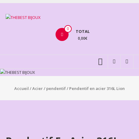
Aller
au
THEBEST
contenu
BIJOUX
0
TOTAL
0,00€
VENTE
BIJOUX
FANTAISIE
Accueil
/
Acier
/
pendentif
/ Pendentif en acier 316L Lion