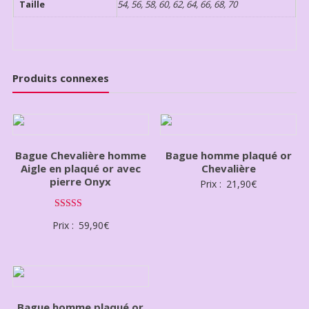
Taille
54, 56, 58, 60, 62, 64, 66, 68, 70
Produits connexes
Bague Chevalière homme
Bague homme plaqué or
Aigle en plaqué or avec
Chevalière
pierre Onyx
Prix :
21,90
€
Note
Prix :
59,90
€
3.00
sur 5
Bague homme plaqué or