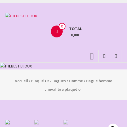
Aller
au
THEBEST
contenu
BIJOUX
0
TOTAL
0,00€
VENTE
BIJOUX
FANTAISIE
Accueil
/
Plaqué Or
/
Bagues
/
Homme
/ Bague homme
chevalière plaqué or