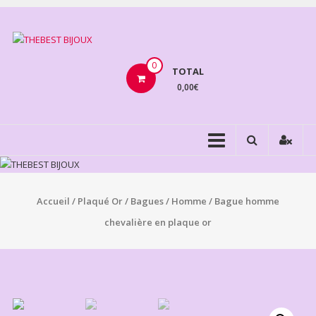
Aller
au
THEBEST
contenu
BIJOUX
0
TOTAL
0,00€
VENTE
BIJOUX
FANTAISIE
Accueil
/
Plaqué Or
/
Bagues
/
Homme
/ Bague homme
chevalière en plaque or