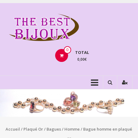
Aller
au
THEBE
contenu
BIJOU
VENTE
BIJOUX
0
TOTAL
FANTAISIE
0,00€
Accueil
/
Plaqué Or
/
Bagues
/
Homme
/ Bague homme en plaqué