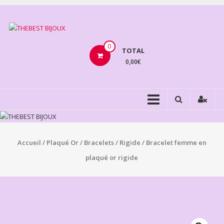
Aller
au
THEBEST
contenu
BIJOUX
0
TOTAL
0,00€
VENTE
BIJOUX
FANTAISIE
Accueil
/
Plaqué Or
/
Bracelets
/
Rigide
/ Bracelet femme en
plaqué or rigide