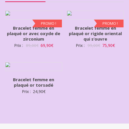
PROMO !
PROMO !
Bracelet femme еn
Bracelet femme en
plaqué or avec oxyde de
plaqué or rigide oriental
zirconium
qui s’ouvre
Prix :
89,00
€
69,90
€
Prix :
99,00
€
75,90
€
Bracelet femme en
plaqué or torsadé
Prix :
24,90
€