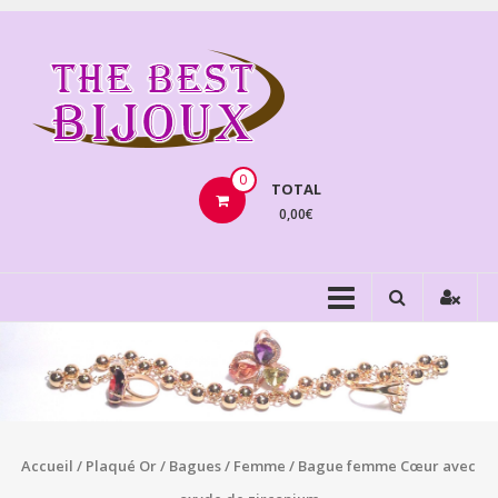
Aller
au
THEBE
contenu
BIJOU
VENTE
BIJOUX
0
TOTAL
FANTAISIE
0,00€
Accueil
/
Plaqué Or
/
Bagues
/
Femme
/ Bague femme Cœur avec