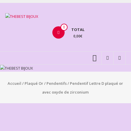
Aller
au
THEBEST
contenu
BIJOUX
0
TOTAL
0,00€
VENTE
BIJOUX
FANTAISIE
Accueil
/
Plaqué Or
/
Pendentifs
/ Pendentif Lettre D plaqué or
avec oxyde de zirconium