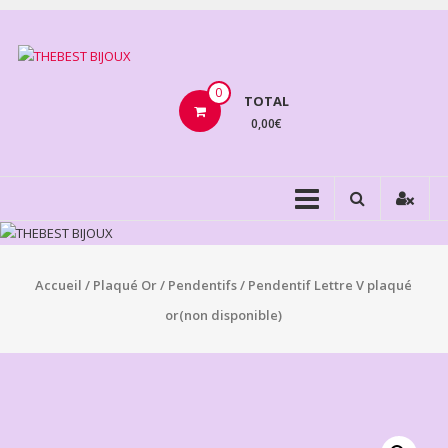
Aller
au
THEBEST
contenu
BIJOUX
0
TOTAL
0,00€
VENTE
BIJOUX
FANTAISIE
Accueil
/
Plaqué Or
/
Pendentifs
/ Pendentif Lettre V plaqué
or(non disponible)