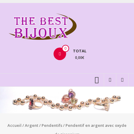
Aller
au
THEBE
contenu
BIJOU
VENTE
BIJOUX
0
TOTAL
FANTAISIE
0,00€
Accueil
/
Argent
/
Pendentifs
/ Pendentif en argent avec oxyde