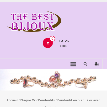
Aller
au
THEBE
contenu
BIJOU
VENTE
BIJOUX
0
TOTAL
FANTAISIE
0,00€
Accueil
/
Plaqué Or
/
Pendentifs
/ Pendentif en plaqué or avec