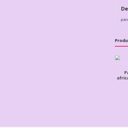
De
par
Produ
P
afric