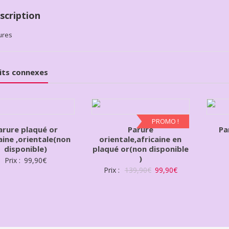
scription
ures
its connexes
PROMO !
arure plaqué or
Parure
Pa
aine ,orientale(non
orientale,africaine en
disponible)
plaqué or(non disponible
)
Prix :
99,90
€
Prix :
139,90
€
99,90
€