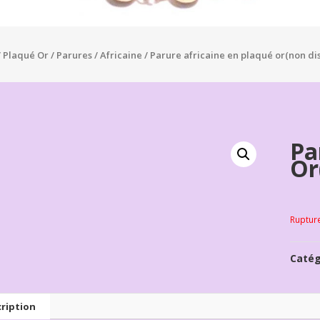
/
Plaqué Or
/
Parures
/
Africaine
/ Parure africaine en plaqué or(non di
Pa
Or
Ruptur
Catég
ription