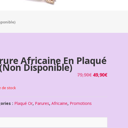
sponible)
rure Africaine En Plaqué
(non Disponible)
79,90
€
49,90
€
e de stock
ories :
Plaqué Or
,
Parures
,
Africaine
,
Promotions