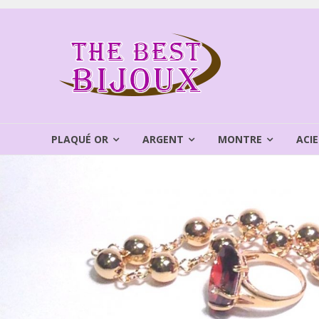
Aller
au
THEBEST
contenu
BIJOUX
VENTE
BIJOUX
FANTAISIE
PLAQUÉ OR
ARGENT
MONTRE
ACIE