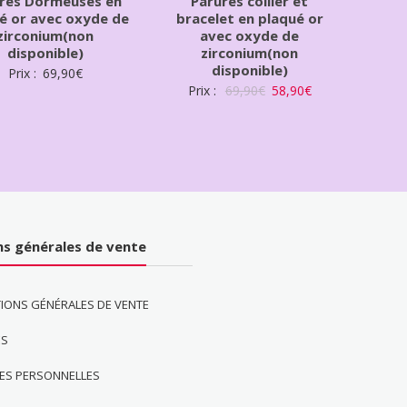
res Dormeuses en
Parures collier et
é or avec oxyde de
bracelet en plaqué or
zirconium(non
avec oxyde de
disponible)
zirconium(non
disponible)
Prix :
69,90
€
Prix :
69,90
€
58,90
€
ns générales de vente
IONS GÉNÉRALES DE VENTE
ES
ES PERSONNELLES