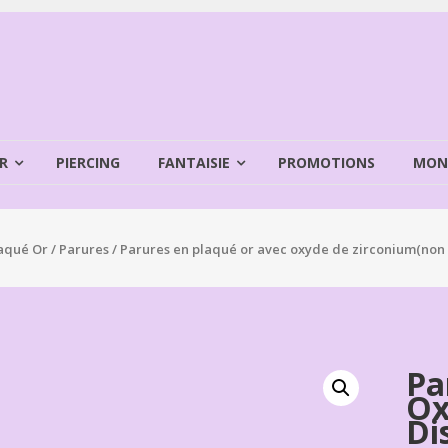
R
PIERCING
FANTAISIE
PROMOTIONS
MON
aqué Or
/
Parures
/ Parures en plaqué or avec oxyde de zirconium(non 
Pa
Ox
Di