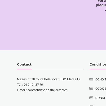
Paru
plaqu
Contact
Conditio
Magasin : 28 cours Belsunce 13001 Marseille
CONDIT
Tél : 04 91 91 37 79
COOKI
E-mail : contact@thebestbijoux.com
DONNE