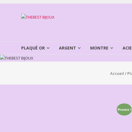
Aller
au
THEBEST
contenu
BIJOUX
VENTE
BIJOUX
PLAQUÉ OR
ARGENT
MONTRE
ACIE
FANTAISIE
Accueil
/
Pl
Promo !