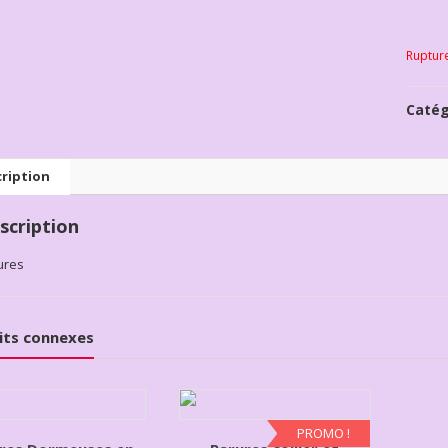
Ruptur
Catég
ription
scription
ures
its connexes
PROMO !