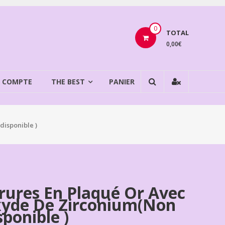
0
TOTAL
0,00€
 COMPTE
THE BEST
PANIER
disponible )
rures En Plaqué Or Avec
yde De Zirconium(non
sponible )