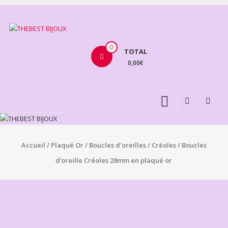
Aller
au
THEBEST
contenu
BIJOUX
0
TOTAL
0,00€
VENTE
BIJOUX
FANTAISIE
Accueil
/
Plaqué Or
/
Boucles d'oreilles
/
Créoles
/ Boucles
d’oreille Créoles 28mm en plaqué or