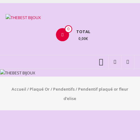
Aller
au
THEBEST
contenu
BIJOUX
0
TOTAL
0,00€
VENTE
BIJOUX
FANTAISIE
Accueil
/
Plaqué Or
/
Pendentifs
/ Pendentif plaqué or fleur
d’elise