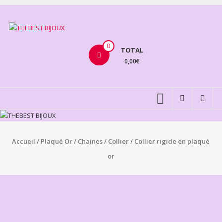
Aller
au
THEBEST
contenu
BIJOUX
0
TOTAL
0,00€
VENTE
BIJOUX
FANTAISIE
Accueil
/
Plaqué Or
/
Chaines
/
Collier
/ Collier rigide en plaqué
or