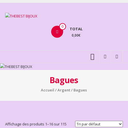
Aller
au
THEBEST
contenu
BIJOUX
0
TOTAL
0,00€
VENTE
BIJOUX
FANTAISIE
Bagues
Accueil
/
Argent
/ Bagues
Affichage des produits 1–16 sur 115