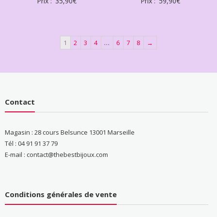
Prix :
35,90
€
Prix :
59,90
€
1
2
3
4
…
6
7
8
→
Contact
Magasin : 28 cours Belsunce 13001 Marseille
Tél : 04 91 91 37 79
E-mail : contact@thebestbijoux.com
Conditions générales de vente