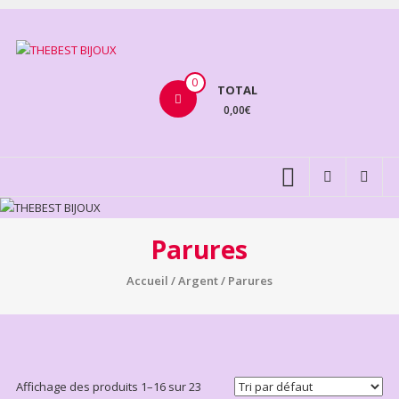
Aller
au
THEBEST
contenu
BIJOUX
0
TOTAL
0,00€
VENTE
BIJOUX
FANTAISIE
Parures
Accueil
/
Argent
/ Parures
Affichage des produits 1–16 sur 23