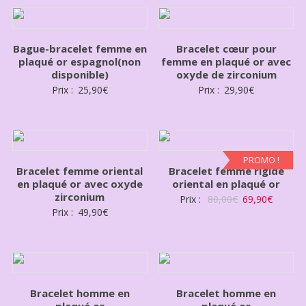
Bague-bracelet femme en
Bracelet cœur pour
plaqué or espagnol(non
femme en plaqué or avec
disponible)
oxyde de zirconium
Prix :
25,90
€
Prix :
29,90
€
PROMO !
Bracelet femme oriental
Bracelet femme rigide
en plaqué or avec oxyde
oriental en plaqué or
zirconium
Prix :
80,00
€
69,90
€
Prix :
49,90
€
Bracelet homme en
Bracelet homme en
plaqué or
plaqué or