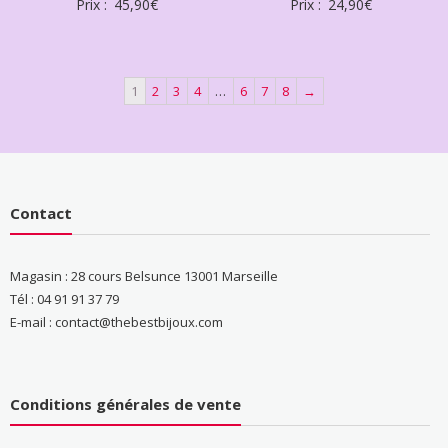
Prix :
45,90
€
Prix :
24,90
€
1
2
3
4
…
6
7
8
→
Contact
Magasin : 28 cours Belsunce 13001 Marseille
Tél : 04 91 91 37 79
E-mail : contact@thebestbijoux.com
Conditions générales de vente