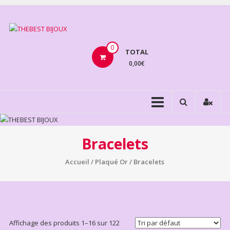
Aller
au
THEBEST
contenu
BIJOUX
0
TOTAL
0,00€
VENTE
BIJOUX
FANTAISIE
Bracelets
Accueil
/
Plaqué Or
/ Bracelets
Affichage des produits 1–16 sur 122