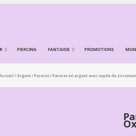
R
PIERCING
FANTAISIE
PROMOTIONS
MON
Accueil
/
Argent
/
Parures
/ Parures en argent avec oxyde de zirconiu
Pa
Ox