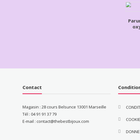
Paru
ox
Contact
Conditio
Magasin : 28 cours Belsunce 13001 Marseille
CONDIT
Tél : 04 91 91 37 79
COOKI
E-mail : contact@thebestbijoux.com
DONNE