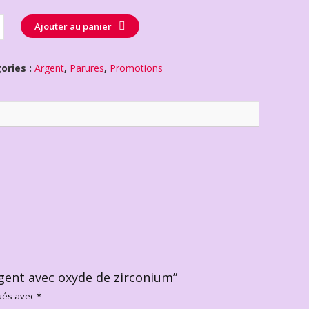
té
Ajouter au panier
ories :
Argent
,
Parures
,
Promotions
rgent avec oxyde de zirconium”
qués avec
*