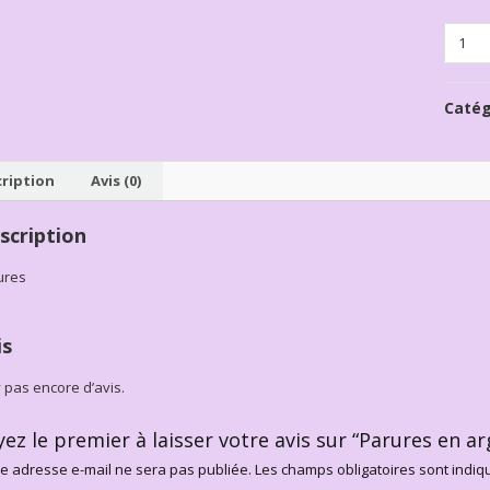
Quanti
Catég
ription
Avis (0)
scription
ures
is
’y pas encore d’avis.
yez le premier à laisser votre avis sur “Parures en a
e adresse e-mail ne sera pas publiée.
Les champs obligatoires sont indi