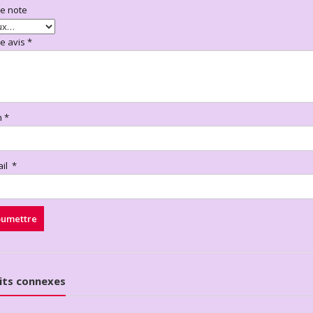
re note
re avis
*
m
*
ail
*
its connexes