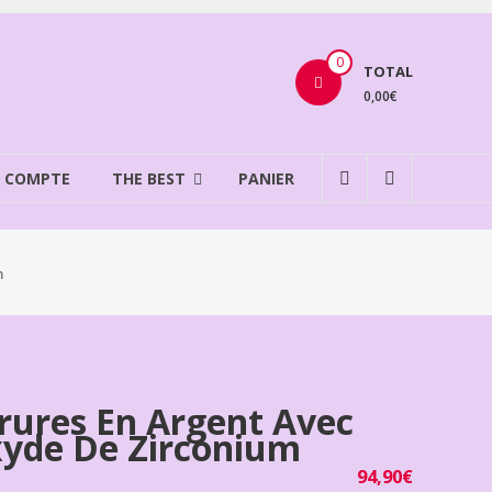
0
TOTAL
0,00€
 COMPTE
THE BEST
PANIER
m
rures En Argent Avec
yde De Zirconium
94,90
€