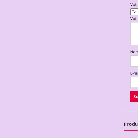
Vot
Vot
No
E-m
Produ