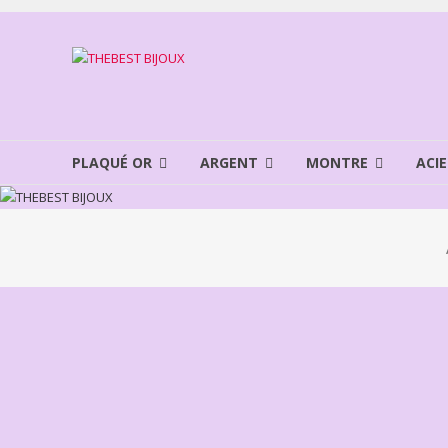
Aller
au
THEBEST
contenu
BIJOUX
VENTE
BIJOUX
PLAQUÉ OR
ARGENT
MONTRE
ACIE
FANTAISIE