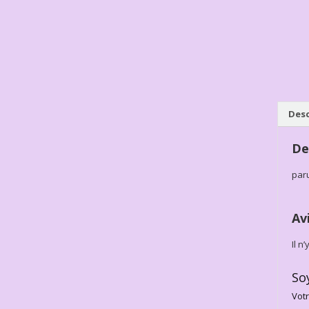
Desc
De
par
Av
Il n
So
Votr