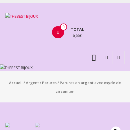
Aller
au
THEBEST
contenu
BIJOUX
0
TOTAL
0,00€
VENTE
BIJOUX
FANTAISIE
Accueil
/
Argent
/
Parures
/ Parures en argent avec oxyde de
zirconium