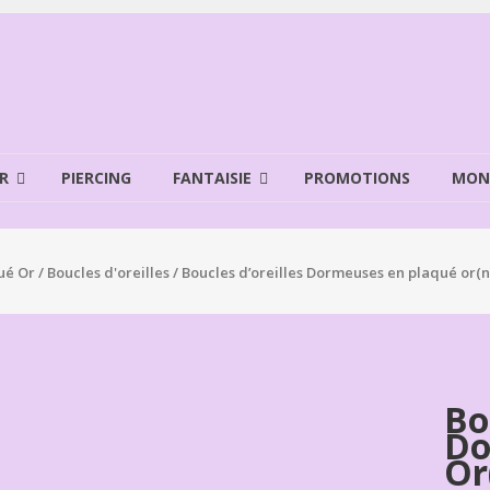
R
PIERCING
FANTAISIE
PROMOTIONS
MON
ué Or
/
Boucles d'oreilles
/ Boucles d’oreilles Dormeuses en plaqué or(n
Bo
Do
Or