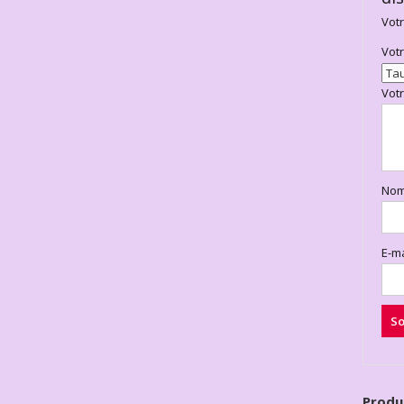
Votr
Vot
Vot
No
E-m
Produ