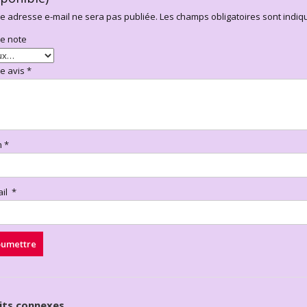
e adresse e-mail ne sera pas publiée.
Les champs obligatoires sont indi
re note
re avis
*
m
*
ail
*
its connexes