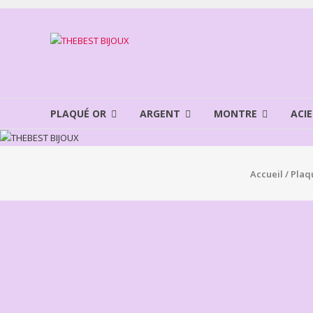
Aller
au
THEBEST
contenu
BIJOUX
VENTE
BIJOUX
PLAQUÉ OR
ARGENT
MONTRE
ACIE
FANTAISIE
Accueil
/
Plaq