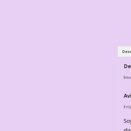
Desc
De
bouc
Av
Il n
So
di