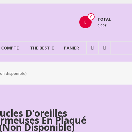
0
TOTAL
0,00€
 COMPTE
THE BEST
PANIER
on disponible)
ucles D’oreilles
rmeuses En Plaqué
(non Disponible)