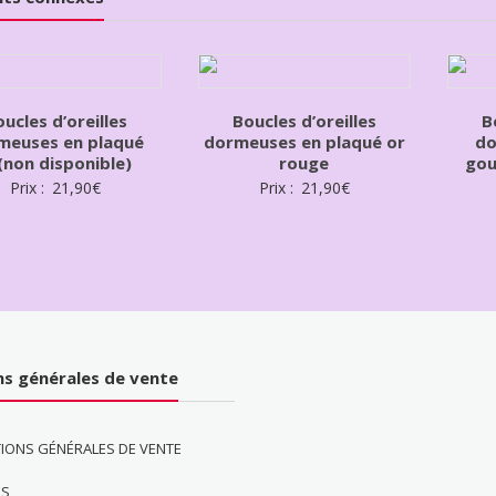
ucles d’oreilles
Boucles d’oreilles
B
meuses en plaqué
dormeuses en plaqué or
do
(non disponible)
rouge
gou
Prix :
21,90
€
Prix :
21,90
€
ns générales de vente
IONS GÉNÉRALES DE VENTE
ES