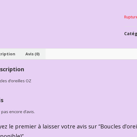
Ruptur
Catég
ription
Avis (0)
scription
les d’oreilles OZ
is
’y pas encore d’avis.
yez le premier à laisser votre avis sur “Boucles d’o
sponible)”