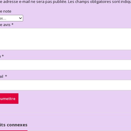
e adresse e-mail ne sera pas publiée.
Les champs obligatoires sont indi
re note
re avis
*
m
*
ail
*
its connexes