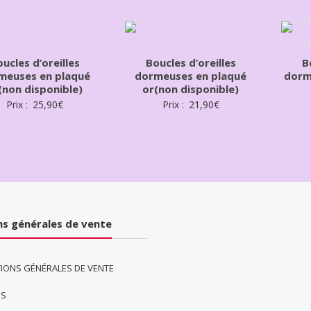
ucles d’oreilles
Boucles d’oreilles
B
meuses en plaqué
dormeuses en plaqué
dorm
(non disponible)
or(non disponible)
Prix :
25,90
€
Prix :
21,90
€
ns générales de vente
IONS GÉNÉRALES DE VENTE
ES