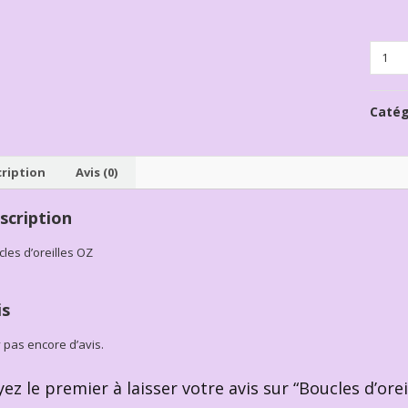
Quanti
Catég
ription
Avis (0)
scription
les d’oreilles OZ
is
’y pas encore d’avis.
yez le premier à laisser votre avis sur “Boucles d’or