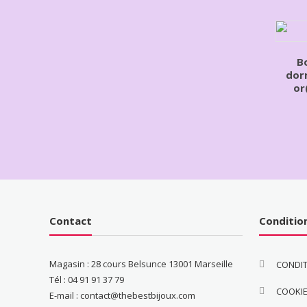
Bo
dor
or
Contact
Conditio
Magasin : 28 cours Belsunce 13001 Marseille
CONDIT
Tél : 04 91 91 37 79
COOKI
E-mail : contact@thebestbijoux.com