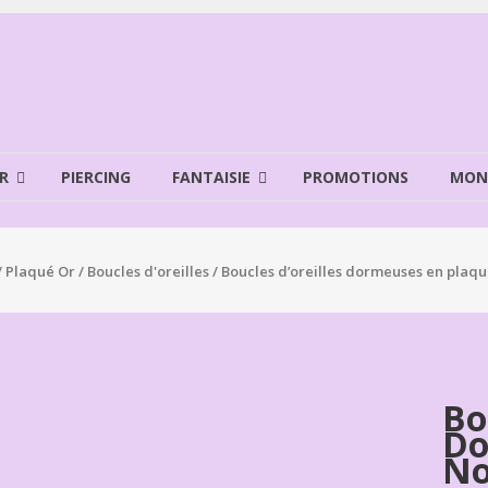
R
PIERCING
FANTAISIE
PROMOTIONS
MON
/
Plaqué Or
/
Boucles d'oreilles
/ Boucles d’oreilles dormeuses en plaqu
Bo
Do
No