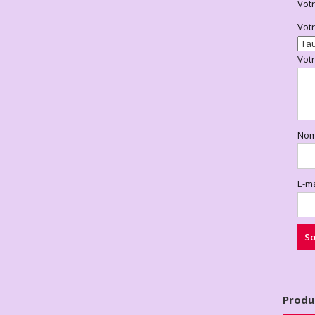
Votr
Vot
Vot
No
E-m
Produ