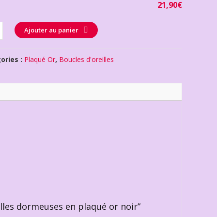
21,90
€
té
Ajouter au panier
ories :
Plaqué Or
,
Boucles d'oreilles
eilles dormeuses en plaqué or noir”