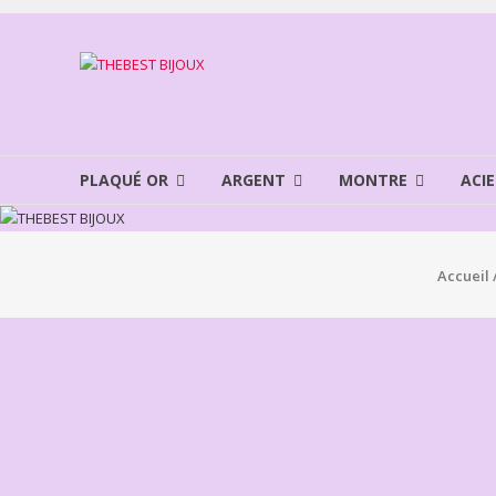
Aller
au
THEBEST
contenu
BIJOUX
VENTE
BIJOUX
PLAQUÉ OR
ARGENT
MONTRE
ACIE
FANTAISIE
Accueil