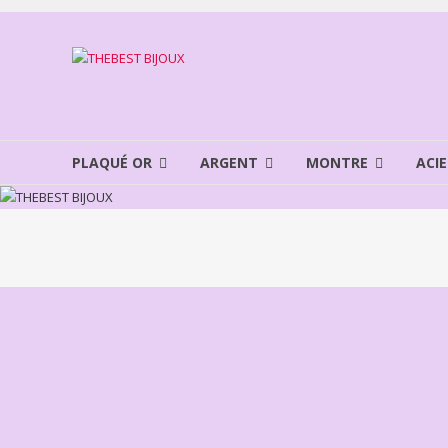
Aller
au
THEBEST
contenu
BIJOUX
VENTE
BIJOUX
PLAQUÉ OR
ARGENT
MONTRE
ACIE
FANTAISIE