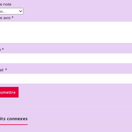
re note
re avis
*
m
*
ail
*
its connexes