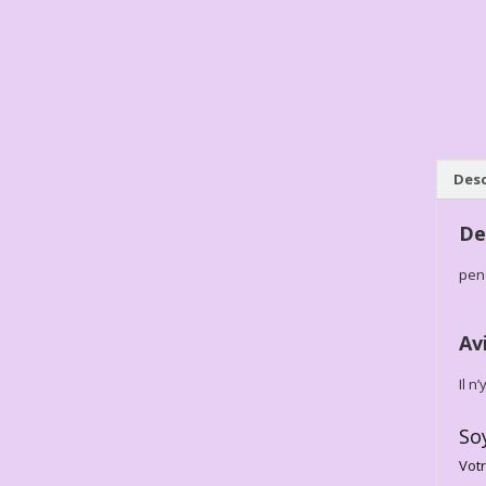
Desc
De
pen
Av
Il n
So
Votr