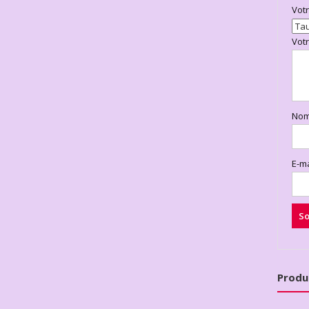
Vot
Vot
No
E-m
Produ