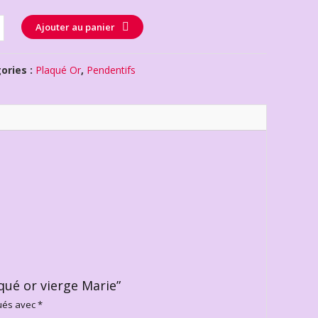
té
Ajouter au panier
ories :
Plaqué Or
,
Pendentifs
aqué or vierge Marie”
qués avec
*