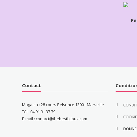
Pe
Contact
Conditio
Magasin : 28 cours Belsunce 13001 Marseille
CONDIT
Tél : 04 91 91 37 79
COOKI
E-mail : contact@thebestbijoux.com
DONNE