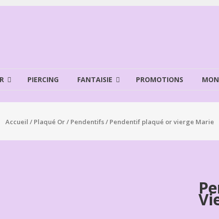
R
PIERCING
FANTAISIE
PROMOTIONS
MON
Accueil
/
Plaqué Or
/
Pendentifs
/ Pendentif plaqué or vierge Marie
Pe
Vi