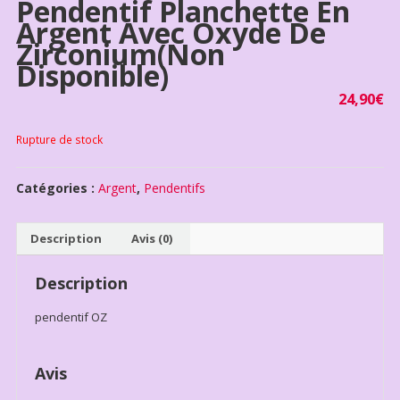
Pendentif Planchette En
Argent Avec Oxyde De
Zirconium(non
Disponible)
24,90
€
Rupture de stock
Catégories :
Argent
,
Pendentifs
Description
Avis (0)
Description
pendentif OZ
Avis