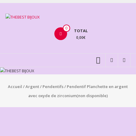
Aller
au
THEBEST
contenu
BIJOUX
0
TOTAL
0,00€
VENTE
BIJOUX
FANTAISIE
Accueil
/
Argent
/
Pendentifs
/ Pendentif Planchette en argent
avec oxyde de zirconium(non disponible)