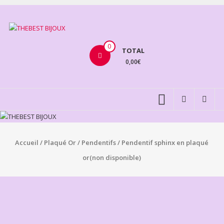
Aller
au
THEBEST
contenu
BIJOUX
0
TOTAL
0,00€
VENTE
BIJOUX
FANTAISIE
Accueil
/
Plaqué Or
/
Pendentifs
/ Pendentif sphinx en plaqué
or(non disponible)