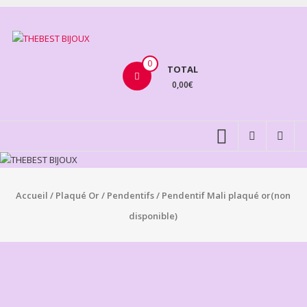
Aller
au
THEBEST
contenu
BIJOUX
0
TOTAL
0,00€
VENTE
BIJOUX
FANTAISIE
Accueil
/
Plaqué Or
/
Pendentifs
/ Pendentif Mali plaqué or(non
disponible)