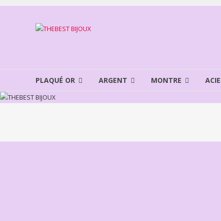
Aller
au
THEBEST
contenu
BIJOUX
VENTE
BIJOUX
PLAQUÉ OR
ARGENT
MONTRE
ACIE
FANTAISIE