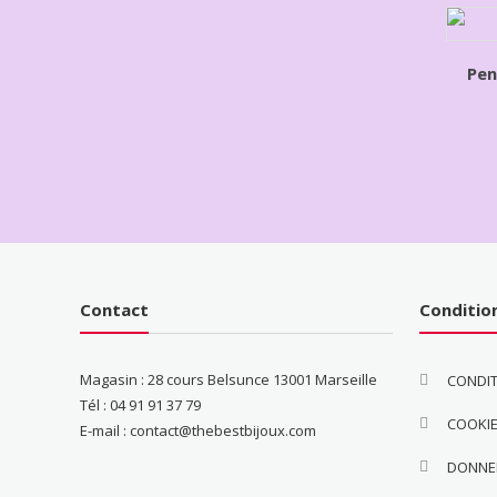
Pen
Contact
Conditio
Magasin : 28 cours Belsunce 13001 Marseille
CONDIT
Tél : 04 91 91 37 79
COOKI
E-mail : contact@thebestbijoux.com
DONNE