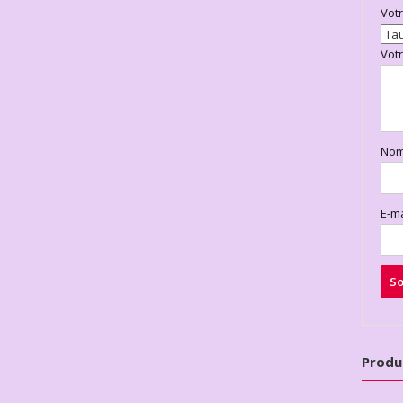
Vot
Vot
No
E-m
Produ