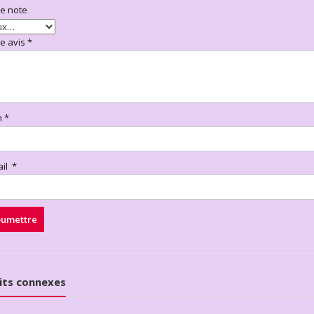
re note
re avis
*
m
*
ail
*
its connexes