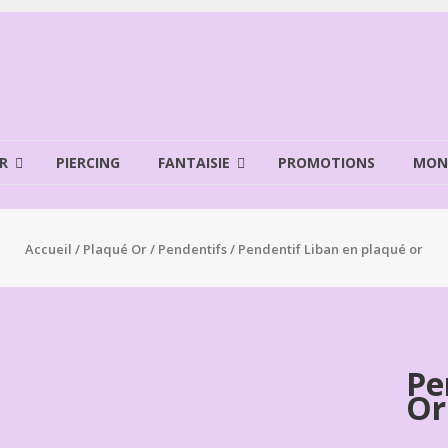
R
PIERCING
FANTAISIE
PROMOTIONS
MON
Accueil
/
Plaqué Or
/
Pendentifs
/ Pendentif Liban en plaqué or
Pe
Or