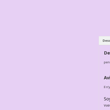
Desc
De
pen
Av
Il n
So
Votr