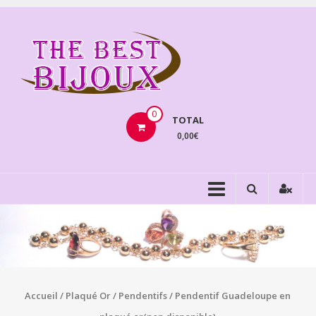
Aller
au
THEBE
contenu
BIJOU
VENTE
BIJOUX
0
TOTAL
FANTAISIE
0,00€
Accueil
/
Plaqué Or
/
Pendentifs
/ Pendentif Guadeloupe en