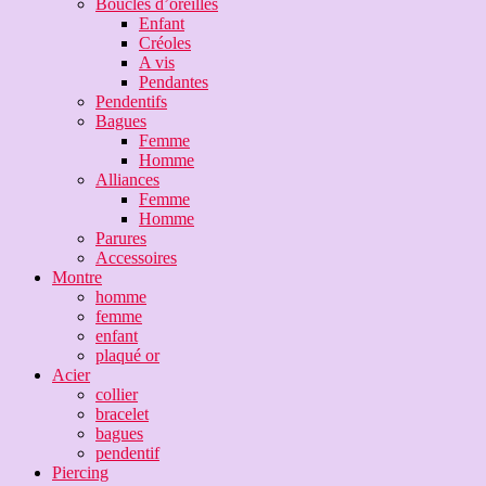
Boucles d’oreilles
Enfant
Créoles
A vis
Pendantes
Pendentifs
Bagues
Femme
Homme
Alliances
Femme
Homme
Parures
Accessoires
Montre
homme
femme
enfant
plaqué or
Acier
collier
bracelet
bagues
pendentif
Piercing