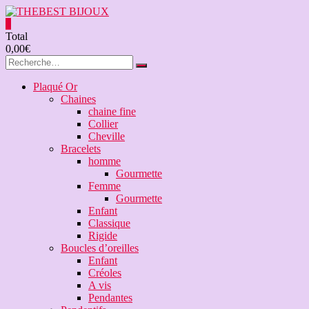
Aller
au
0
contenu
THEBEST
Total
0,00€
BIJOUX
VENTE
Plaqué Or
BIJOUX
Chaines
FANTAISIE
chaine fine
Collier
Cheville
Bracelets
homme
Gourmette
Femme
Gourmette
Enfant
Classique
Rigide
Boucles d’oreilles
Enfant
Créoles
A vis
Pendantes