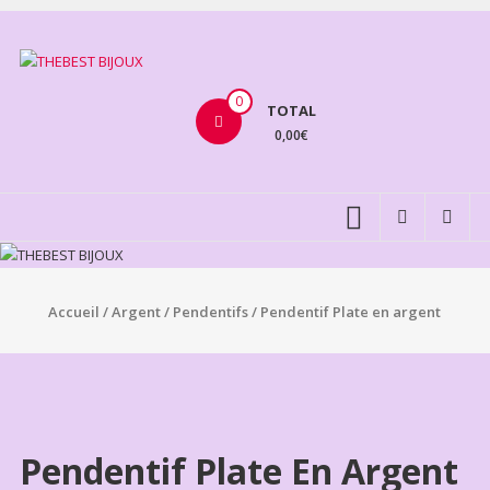
Aller
au
THEBEST
contenu
BIJOUX
0
TOTAL
0,00€
VENTE
BIJOUX
FANTAISIE
Accueil
/
Argent
/
Pendentifs
/ Pendentif Plate en argent
Pendentif Plate En Argent