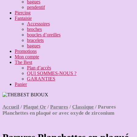
bagues
pendentif
Piercing
Fantaisie
Accessoires
broches
boucles d’oreilles
bracelets
bagues
Promotions
Mon compte
The Best
Plan d’accès
QUI SOMMES-NOUS ?
GARANTIES
Panier
Accueil
/
Plaqué Or
/
Parures
/
Classique
/ Parures
Planchettes en plaqué or avec oxyde de zirconium