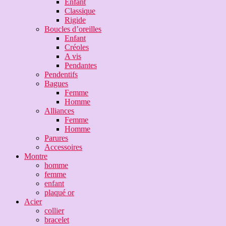
Enfant
Classique
Rigide
Boucles d’oreilles
Enfant
Créoles
A vis
Pendantes
Pendentifs
Bagues
Femme
Homme
Alliances
Femme
Homme
Parures
Accessoires
Montre
homme
femme
enfant
plaqué or
Acier
collier
bracelet