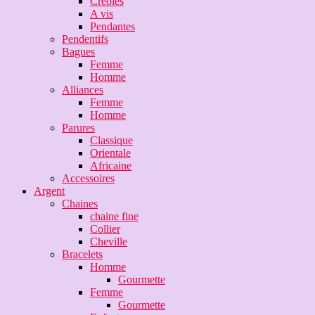
Créoles
A vis
Pendantes
Pendentifs
Bagues
Femme
Homme
Alliances
Femme
Homme
Parures
Classique
Orientale
Africaine
Accessoires
Argent
Chaines
chaine fine
Collier
Cheville
Bracelets
Homme
Gourmette
Femme
Gourmette