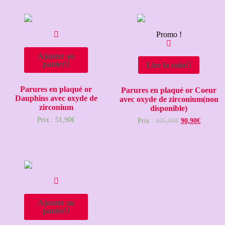
Promo !
Ajouter au
panier
Lire la suite
Parures en plaqué or
Parures en plaqué or Coeur
Dauphins avec oxyde de
avec oxyde de zirconium(non
zirconium
disponible)
Prix :
51,90
€
Prix :
105,90
€
90,90
€
Ajouter au
panier