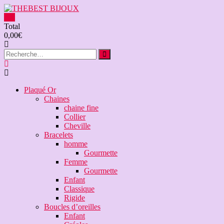
Aller
au
0
contenu
THEBEST
Total
0,00€
BIJOUX
VENTE
BIJOUX
FANTAISIE
Plaqué Or
Chaines
chaine fine
Collier
Cheville
Bracelets
homme
Gourmette
Femme
Gourmette
Enfant
Classique
Rigide
Boucles d’oreilles
Enfant