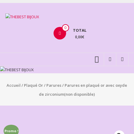
Aller
au
THEBEST
contenu
BIJOUX
0
TOTAL
0,00€
VENTE
BIJOUX
FANTAISIE
Accueil
/
Plaqué Or
/
Parures
/ Parures en plaqué or avec oxyde
de zirconium(non disponible)
Promo !