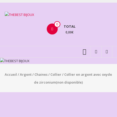
Aller
au
THEBEST
contenu
BIJOUX
0
TOTAL
0,00€
VENTE
BIJOUX
FANTAISIE
Accueil
/
Argent
/
Chaines
/
Collier
/ Collier en argent avec oxyde
de zirconium(non disponible)