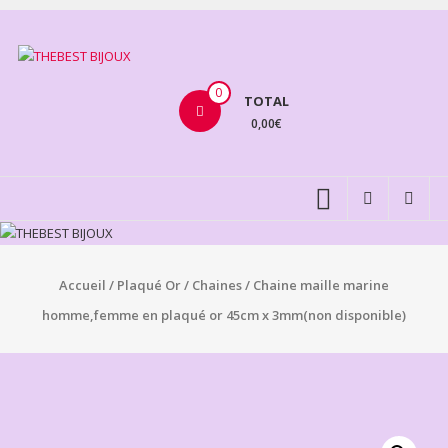
Aller
au
THEBEST
contenu
BIJOUX
0
TOTAL
0,00€
VENTE
BIJOUX
FANTAISIE
Accueil
/
Plaqué Or
/
Chaines
/ Chaine maille marine
homme,femme en plaqué or 45cm x 3mm(non disponible)