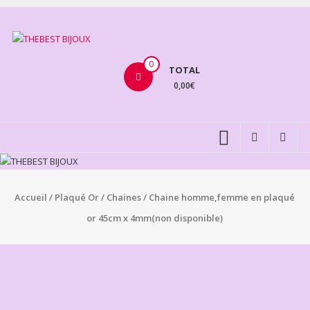
Aller
au
THEBEST
contenu
BIJOUX
0
TOTAL
0,00€
VENTE
BIJOUX
FANTAISIE
Accueil
/
Plaqué Or
/
Chaines
/ Chaine homme,femme en plaqué
or 45cm x 4mm(non disponible)