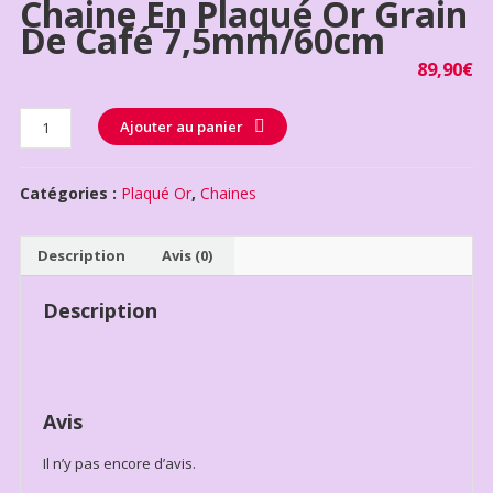
Chaine En Plaqué Or Grain
De Café 7,5mm/60cm
89,90
€
Quantité
Ajouter au panier
Catégories :
Plaqué Or
,
Chaines
Description
Avis (0)
Description
Avis
Il n’y pas encore d’avis.