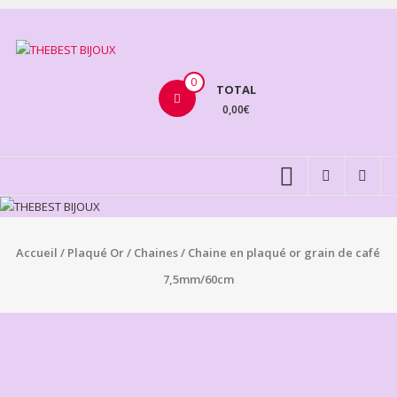
Aller
au
THEBEST
contenu
BIJOUX
0
TOTAL
0,00€
VENTE
BIJOUX
FANTAISIE
Accueil
/
Plaqué Or
/
Chaines
/ Chaine en plaqué or grain de café
7,5mm/60cm