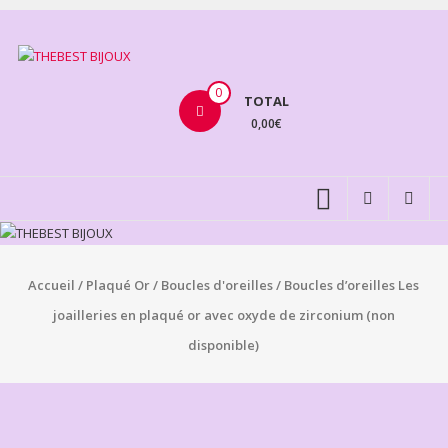
Aller
au
THEBEST
contenu
BIJOUX
0
TOTAL
0,00€
VENTE
BIJOUX
FANTAISIE
Accueil
/
Plaqué Or
/
Boucles d'oreilles
/ Boucles d’oreilles Les
joailleries en plaqué or avec oxyde de zirconium (non
disponible)