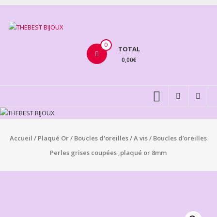
Aller
au
THEBEST
contenu
BIJOUX
0
TOTAL
0,00€
VENTE
BIJOUX
FANTAISIE
Accueil
/
Plaqué Or
/
Boucles d'oreilles
/
A vis
/ Boucles d’oreilles
Perles grises coupées ,plaqué or 8mm