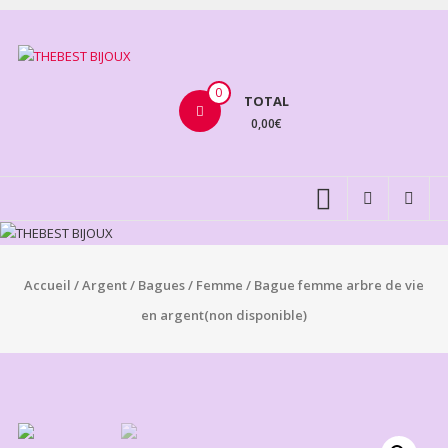
Aller
au
THEBEST
contenu
BIJOUX
0
TOTAL
0,00€
VENTE
BIJOUX
FANTAISIE
Accueil
/
Argent
/
Bagues
/
Femme
/ Bague femme arbre de vie
en argent(non disponible)