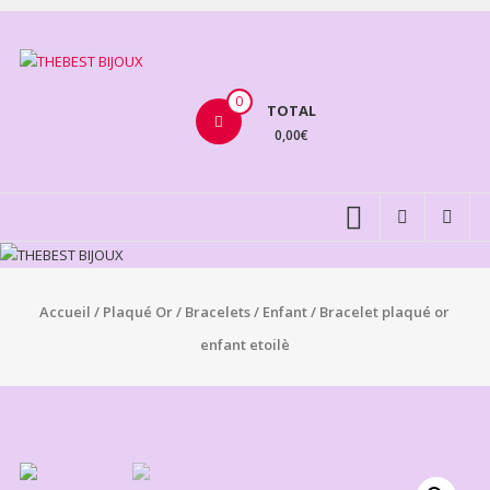
Aller
au
THEBEST
contenu
BIJOUX
0
TOTAL
0,00€
VENTE
BIJOUX
FANTAISIE
Accueil
/
Plaqué Or
/
Bracelets
/
Enfant
/ Bracelet plaqué or
enfant etoilè