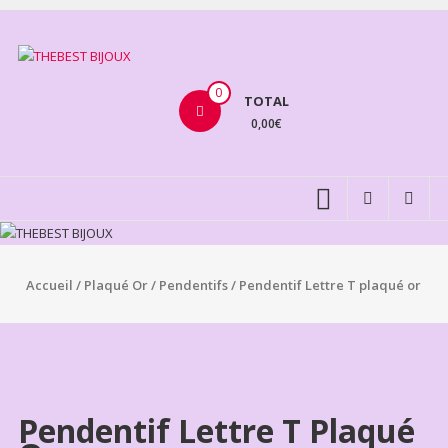
Aller
au
THEBEST
contenu
BIJOUX
0
TOTAL
0,00€
VENTE
BIJOUX
FANTAISIE
Accueil
/
Plaqué Or
/
Pendentifs
/ Pendentif Lettre T plaqué or
Pendentif Lettre T Plaqué