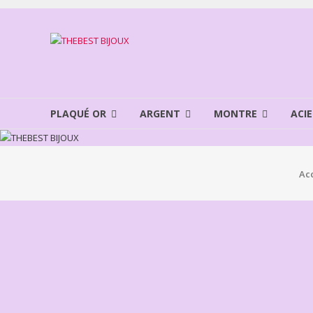
Aller
au
THEBEST
contenu
BIJOUX
VENTE
BIJOUX
PLAQUÉ OR
ARGENT
MONTRE
ACIE
FANTAISIE
Ac