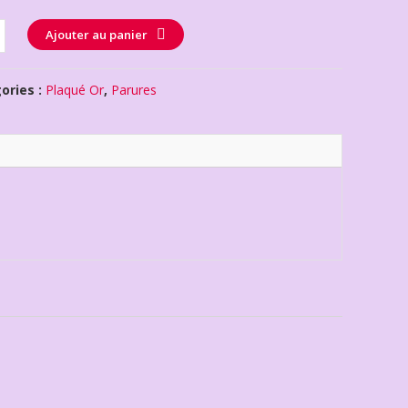
té
Ajouter au panier
ories :
Plaqué Or
,
Parures