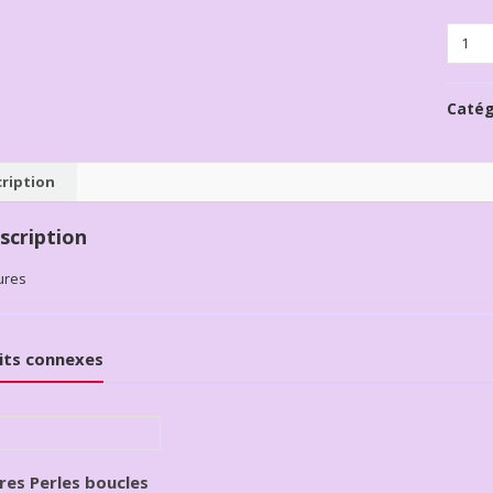
Quanti
Catég
ription
scription
ures
its connexes
res Perles boucles