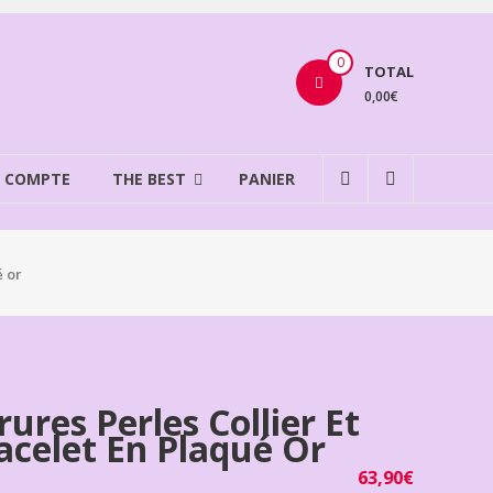
0
TOTAL
0,00€
 COMPTE
THE BEST
PANIER
é or
rures Perles Collier Et
acelet En Plaqué Or
63,90
€