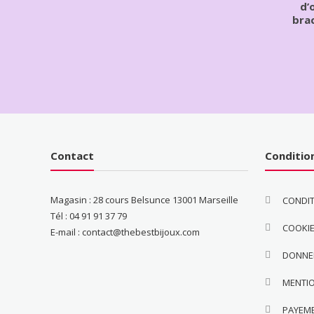
d’
brac
Contact
Conditio
Magasin : 28 cours Belsunce 13001 Marseille
CONDIT
Tél : 04 91 91 37 79
COOKI
E-mail : contact@thebestbijoux.com
DONNE
MENTI
PAYEM