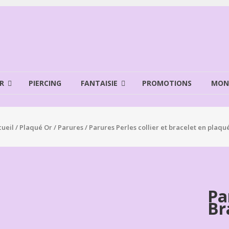
R
PIERCING
FANTAISIE
PROMOTIONS
MON
cueil
/
Plaqué Or
/
Parures
/ Parures Perles collier et bracelet en plaqu
Pa
Br