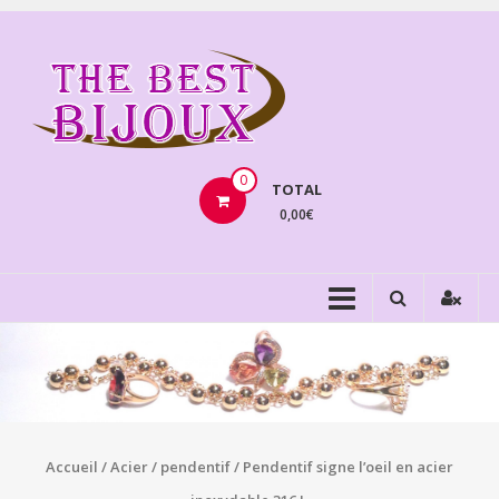
Aller
au
THEBE
contenu
BIJOU
VENTE
BIJOUX
0
TOTAL
FANTAISIE
0,00€
Accueil
/
Acier
/
pendentif
/ Pendentif signe l’oeil en acier